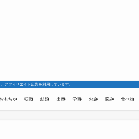
は、アフィリエイト広告を利用しています。
おもちゃ
転職
結婚
出産
学習
お金
悩み
食べ物