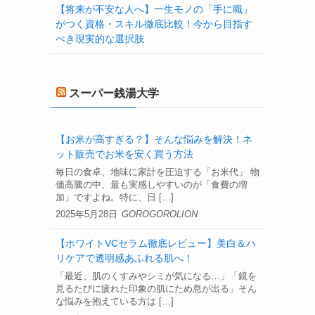
【将来が不安な人へ】一生モノの「手に職」
がつく資格・スキル徹底比較！今から目指す
べき現実的な選択肢
スーパー銭湯大学
【お米が高すぎる？】そんな悩みを解決！ネ
ット販売でお米を安く買う方法
毎日の食卓、地味に家計を圧迫する「お米代」 物
価高騰の中、最も実感しやすいのが「食費の増
加」ですよね。特に、日 […]
2025年5月28日
GOROGOROLION
【ホワイトVCセラム徹底レビュー】美白＆ハ
リケアで透明感あふれる肌へ！
「最近、肌のくすみやシミが気になる…」「鏡を
見るたびに疲れた印象の肌にため息が出る」そん
な悩みを抱えている方は […]