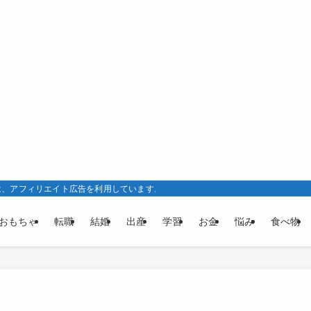
は、アフィリエイト広告を利用しています。
おもちゃ
転職
結婚
出産
学習
お金
悩み
食べ物