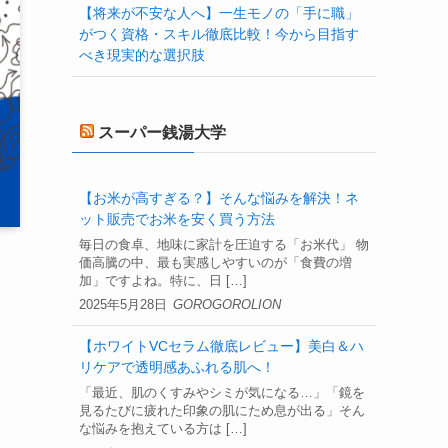
【将来が不安な人へ】一生モノの「手に職」
がつく資格・スキル徹底比較！今から目指す
べき現実的な選択肢
スーパー銭湯大学
【お米が高すぎる？】そんな悩みを解決！ネ
ット販売でお米を安く買う方法
毎日の食卓、地味に家計を圧迫する「お米代」 物
価高騰の中、最も実感しやすいのが「食費の増
加」ですよね。特に、日 […]
2025年5月28日
GOROGOROLION
【ホワイトVCセラム徹底レビュー】美白＆ハ
リケアで透明感あふれる肌へ！
「最近、肌のくすみやシミが気になる…」「鏡を
見るたびに疲れた印象の肌にため息が出る」そん
な悩みを抱えている方は […]