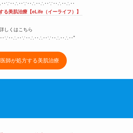
∴‥∵‥∴‥∵‥∴‥∴‥∵‥∴‥∴‥
る美肌治療【eLife（イーライフ）】
詳しくはこちら
‥∵‥∴‥∵‥∴‥∴‥∵‥∴‥∴‥”
！医師が処方する美肌治療