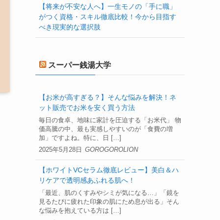
【将来が不安な人へ】一生モノの「手に職」
がつく資格・スキル徹底比較！今から目指す
べき現実的な選択肢
スーパー銭湯大学
【お米が高すぎる？】そんな悩みを解決！ネ
ット販売でお米を安く買う方法
毎日の食卓、地味に家計を圧迫する「お米代」 物
価高騰の中、最も実感しやすいのが「食費の増
加」ですよね。特に、日 […]
2025年5月28日
GOROGOROLION
【ホワイトVCセラム徹底レビュー】美白＆ハ
リケアで透明感あふれる肌へ！
「最近、肌のくすみやシミが気になる…」「鏡を
見るたびに疲れた印象の肌にため息が出る」そん
な悩みを抱えている方は […]