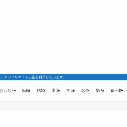
は、アフィリエイト広告を利用しています。
おもちゃ
転職
結婚
出産
学習
お金
悩み
食べ物