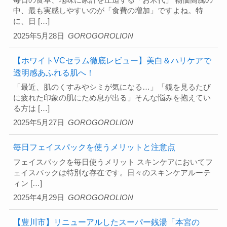
毎日の食卓、地味に家計を圧迫する「お米代」 物価高騰の
中、最も実感しやすいのが「食費の増加」ですよね。特
に、日 […]
2025年5月28日
GOROGOROLION
【ホワイトVCセラム徹底レビュー】美白＆ハリケアで
透明感あふれる肌へ！
「最近、肌のくすみやシミが気になる…」「鏡を見るたび
に疲れた印象の肌にため息が出る」そんな悩みを抱えてい
る方は […]
2025年5月27日
GOROGOROLION
毎日フェイスパックを使うメリットと注意点
フェイスパックを毎日使うメリット スキンケアにおいてフ
ェイスパックは特別な存在です。日々のスキンケアルーテ
ィン […]
2025年4月29日
GOROGOROLION
【豊川市】リニューアルしたスーパー銭湯「本宮の