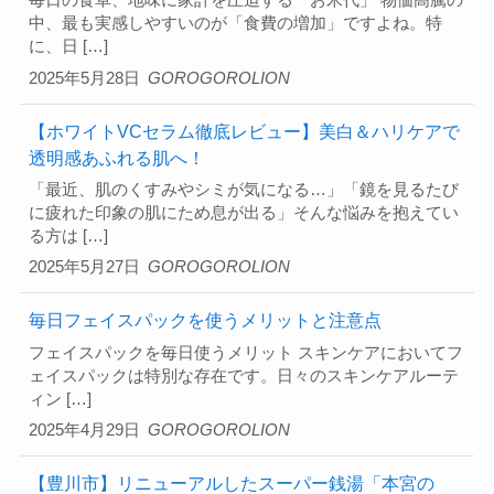
毎日の食卓、地味に家計を圧迫する「お米代」 物価高騰の
中、最も実感しやすいのが「食費の増加」ですよね。特
に、日 […]
2025年5月28日
GOROGOROLION
【ホワイトVCセラム徹底レビュー】美白＆ハリケアで
透明感あふれる肌へ！
「最近、肌のくすみやシミが気になる…」「鏡を見るたび
に疲れた印象の肌にため息が出る」そんな悩みを抱えてい
る方は […]
2025年5月27日
GOROGOROLION
毎日フェイスパックを使うメリットと注意点
フェイスパックを毎日使うメリット スキンケアにおいてフ
ェイスパックは特別な存在です。日々のスキンケアルーテ
ィン […]
2025年4月29日
GOROGOROLION
【豊川市】リニューアルしたスーパー銭湯「本宮の