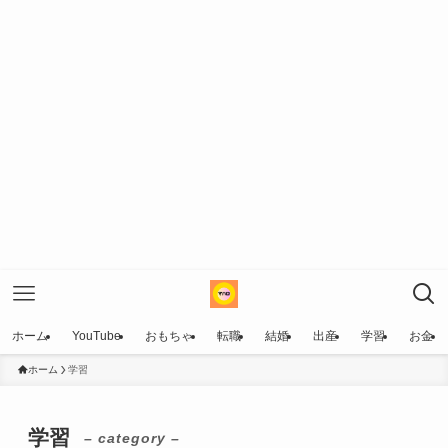
ホーム
YouTube
おもちゃ
転職
結婚
出産
学習
お金
ホーム
学習
学習
– category –