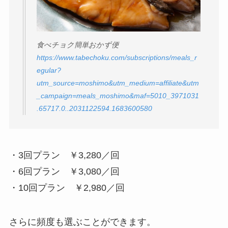
食べチョク簡単おかず便
https://www.tabechoku.com/subscriptions/meals_r
egular?
utm_source=moshimo&utm_medium=affiliate&utm
_campaign=meals_moshimo&maf=5010_3971031
.65717.0..2031122594.1683600580
・3回プラン ￥3,280／回
・6回プラン ￥3,080／回
・10回プラン ￥2,980／回
さらに頻度も選ぶことができます。