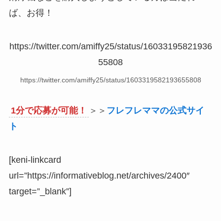
ば、お得！
https://twitter.com/amiffy25/status/16033195821936
55808
https://twitter.com/amiffy25/status/1603319582193655808
1分で応募が可能！
＞＞
フレフレママの公式サイ
ト
[keni-linkcard
url=”https://informativeblog.net/archives/2400″
target=”_blank”]