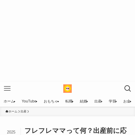
ホーム
YouTube
おもちゃ
転職
結婚
出産
学習
お金
ホーム
出産
フレフレママって何？出産前に応
2025