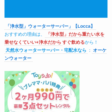
おすすめのウォーターサーバー
「浄水型」ウォーターサーバー」【Locca】
おすすめの理由は、
「浄水型」だから重たい水を
乗せなくていい+浄水だから
すぐ飲める
から！
天然水ウォーターサーバー・宅配水なら
：
オーケ
ンウォーター